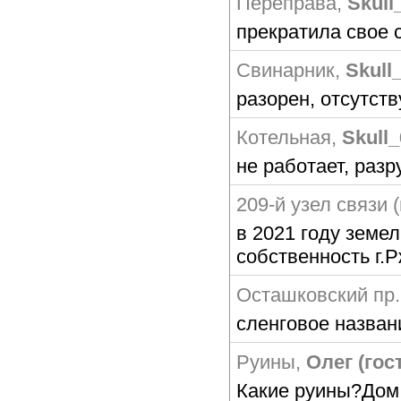
Переправа
,
Skull
прекратила свое 
Свинарник
,
Skull
разорен, отсутств
Котельная
,
Skull
не работает, раз
209-й узел связи (
в 2021 году земе
собственность г.
Осташковский пр.
сленговое назван
Руины
,
Олег (гос
Какие руины?Дом 