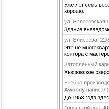
Уже лет семь-вос
хорошо.
ул. Волосовская Г
Здание вневедом
ул. Елисеева, 22/
Это не многоквар
контора с мастер
Затопленный кар
Хьюзовское озеро
Учебно-производс
Awoody
написал(а
До 1953 года зде
Городской сад
,
Al