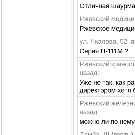
Отличная шаурм
Ржевский медици
Ржевское медицин
ул. Чкалова, 52
,
a
Серия П-111М ?
Ржевский кранос
назад:
Уже не так, как р
директором хотя 
Ржевский железн
назад:
можно ли по нему
Дамба
,
!!! (гость)