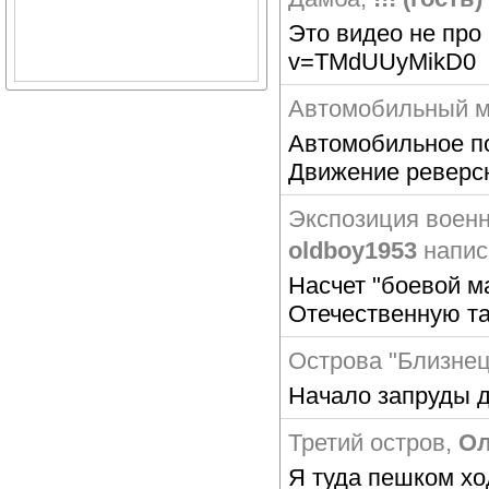
Это видео не про 
v=TMdUUyMikD0
Автомобильный м
Автомобильное по
Движение реверсн
Экспозиция военн
oldboy1953
напис
Насчет "боевой м
Отечественную та
Острова "Близне
Начало запруды 
Третий остров
,
Ол
Я туда пешком х