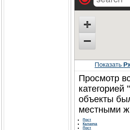
Показать
Р
Просмотр вс
категорией 
объекты бы
местными жи
Пост
Каланча
Пост