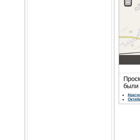
Просм
были 
Красно
Октябр