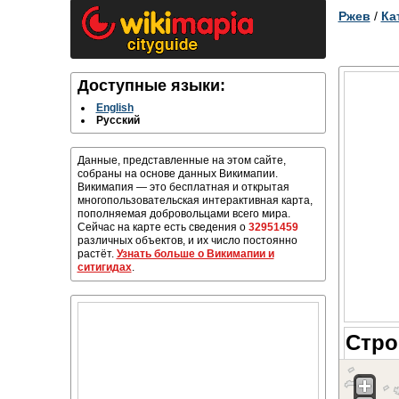
Ржев
/
Ка
Доступные языки:
English
Русский
Данные, представленные на этом сайте,
собраны на основе данных Викимапии.
Викимапия — это бесплатная и открытая
многопользовательская интерактивная карта,
пополняемая добровольцами всего мира.
Сейчас на карте есть сведения о
32951459
различных объектов, и их число постоянно
растёт.
Узнать больше о Викимапии и
ситигидах
.
Стро