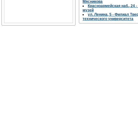
Мясникова
Красноармейская наб., 24 
музей
ул. Ленина, 5 - Филиал Тв
технического университета