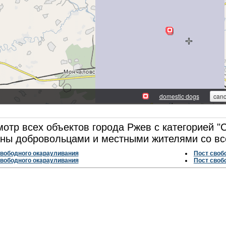
отр всех объектов города Ржев с категорией "
ны добровольцами и местными жителями со вс
свободного окарауливания
Пост своб
свободного окарауливания
Пост своб