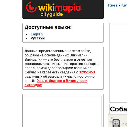
Ржев
/
Ка
Доступные языки:
English
Русский
Данные, представленные на этом сайте,
собраны на основе данных Викимапии.
Викимапия — это бесплатная и открытая
многопользовательская интерактивная карта,
пополняемая добровольцами всего мира.
Сейчас на карте есть сведения о
32951453
различных объектов, и их число постоянно
растёт.
Узнать больше о Викимапии и
ситигидах
.
Соба