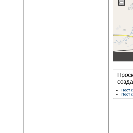
Просм
созда
Пост 
Пост 