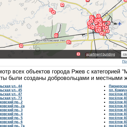
По
отр всех объектов города Ржев с категорией "
ты были созданы добровольцами и местными ж
ьская ул., 44
Пионерская
ьская ул., 45
пл. Комму
ьская ул., 47
посёлок 4
ьская ул., 73
посёлок 4
овский пр., 2
посёлок 4
овский пр., 2а
посёлок 4
овский пр., 3
посёлок 4
овский пр., 4
посёлок 4
овский пр., 5
посёлок 4
овский пр., 6
посёлок 4
овский пр., 7а
посёлок 4