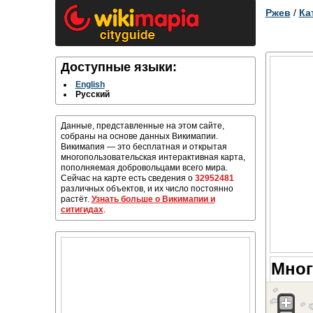
Ржев
/
Ка
Доступные языки:
English
Русский
Данные, представленные на этом сайте,
собраны на основе данных Викимапии.
Викимапия — это бесплатная и открытая
многопользовательская интерактивная карта,
пополняемая добровольцами всего мира.
Сейчас на карте есть сведения о
32952481
различных объектов, и их число постоянно
растёт.
Узнать больше о Викимапии и
ситигидах
.
Мног