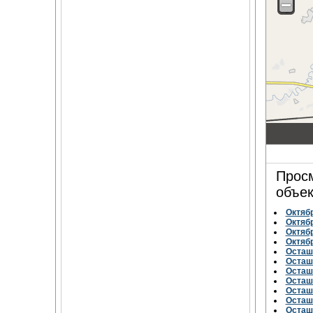
Просм
объек
Октябр
Октябр
Октябр
Октябр
Осташк
Осташк
Осташк
Осташк
Осташк
Осташк
Осташк